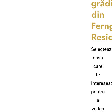
grăd
din
Fern
Resi
Selecteaz
casa
care
te
interesea
pentru
a
vedea