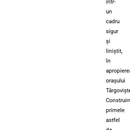
într-
un
cadru
sigur
și
liniștit,
în
apropiere
orașului
Târgovișt
Construi
primele
astfel
de