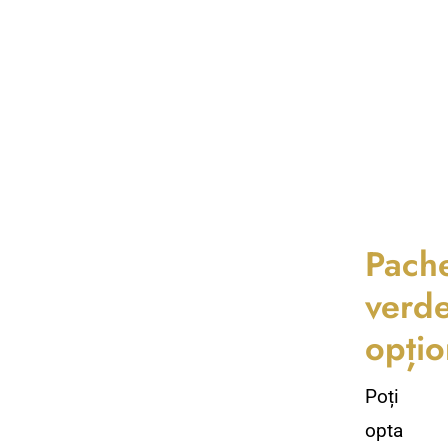
Pach
verd
opțio
Poți
opta