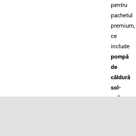
pentru
pachetul
premium,
ce
include
pompă
de
căldură
sol-
apă
,
pentru
încălzire
și