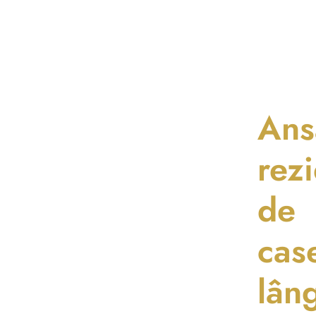
0721 28 
Ans
rezi
de
cas
lân