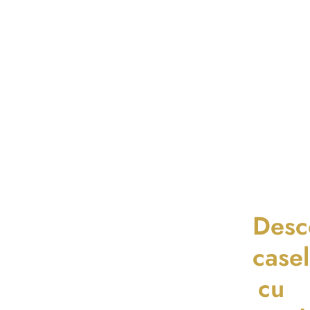
Desc
case
cu