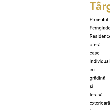
Târ
Proiectul
Fernglad
Residenc
oferă
case
individua
cu
grădină
și
terasă
exterioară