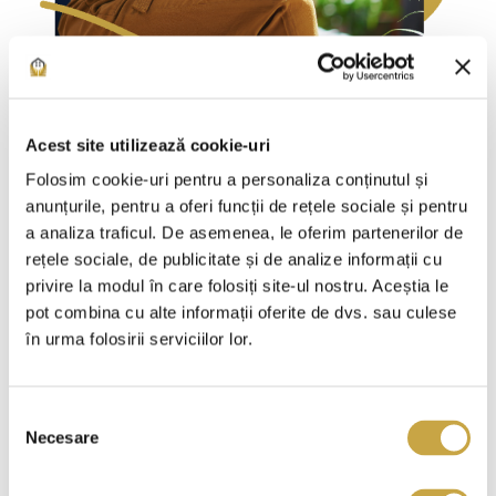
Programează
Acest site utilizează cookie-uri
Folosim cookie-uri pentru a personaliza conținutul și
vizionarea unei case
anunțurile, pentru a oferi funcții de rețele sociale și pentru
a analiza traficul. De asemenea, le oferim partenerilor de
rețele sociale, de publicitate și de analize informații cu
privire la modul în care folosiți site-ul nostru. Aceștia le
Prenume
*
pot combina cu alte informații oferite de dvs. sau culese
în urma folosirii serviciilor lor.
Selecția
Nume
Necesare
consimțământului