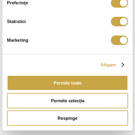
Preferinţe
Statistici
Adresă email
*
Marketing
Număr de telefon
*
Afişare
Permite toate
Permite selecția
Ce te interesează?
*
Respinge